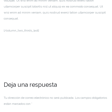
volutpat. Ut wisi enim ad minim veniam, quis nostrud exerci tation
ullamcorper suscipit lobortis nisl ut aliquip ex ea commodo consequat. Ut
wisi enim ad minim veniam, quis nostrud exerci tation ullamcorper suscipit
consequat.
[/column_two_thirds_last]
Deja una respuesta
Tu dirección de correo electrónico no será publicada.
Los campos obligatorios
están marcados con
*