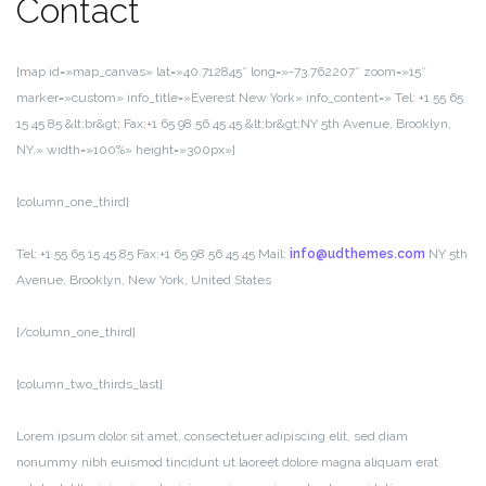
Contact
[map id=»map_canvas» lat=»40.712845″ long=»-73.762207″ zoom=»15″
marker=»custom» info_title=»Everest New York» info_content=» Tel: +1 55 65
15 45 85 &lt;br&gt; Fax:+1 65 98 56 45 45 &lt;br&gt;NY 5th Avenue, Brooklyn,
NY.» width=»100%» height=»300px»]
[column_one_third]
Tel: +1 55 65 15 45 85
Fax:+1 65 98 56 45 45
Mail:
info@udthemes.com
NY 5th
Avenue,
Brooklyn, New York,
United States
[/column_one_third]
[column_two_thirds_last]
Lorem ipsum dolor sit amet, consectetuer adipiscing elit, sed diam
nonummy nibh euismod tincidunt ut laoreet dolore magna aliquam erat