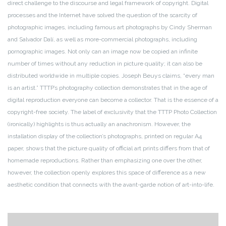
direct challenge to the discourse
and legal framework of copyright. Digital
processes and the Internet
have solved the question of the scarcity of
photographic images,
including famous art photographs by Cindy Sherman
and Salvador
Dalí, as well as more-commercial photographs, including
pornographic
images. Not only can an image now be copied an infinite
number of times without any reduction in picture quality; it can also
be
distributed worldwide in multiple copies. Joseph Beuys claims,
“every man
is an artist.” TTTP’s photography collection demonstrates
that in the age of
digital reproduction everyone can become
a collector. That is the essence of a
copyright-free society. The label
of exclusivity that the TTTP Photo Collection
(ironically) highlights
is thus actually an anachronism. However, the
installation display
of the collection’s photographs, printed on regular A4
paper, shows
that the picture quality of official art prints differs from that of
homemade
reproductions. Rather than emphasizing one over the other,
however, the collection openly explores this space of difference as a
new
aesthetic condition that connects with the avant-garde notion
of art-into-life.