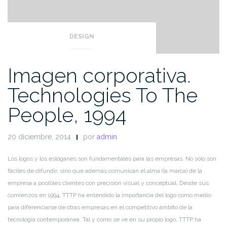
DESIGN
Imagen corporativa.
Technologies To The
People, 1994
20 diciembre, 2014
por
admin
Los logos y los eslóganes son fundamentales para las empresas. No sólo son
fáciles de difundir, sino que además comunican el alma (la marca) de la
empresa a posibles clientes con precisión visual y conceptual. Desde sus
comienzos en 1994, TTTP ha entendido la importancia del logo como medio
para diferenciarse de otras empresas en el competitivo ámbito de la
tecnología contemporánea. Tal y como se ve en su propio logo, TTTP ha