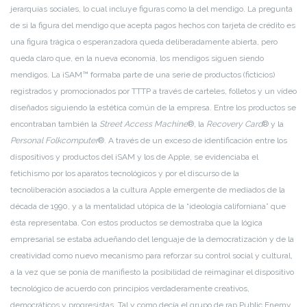
jerarquías sociales, lo cual incluye figuras como la del mendigo. La pregunta
de si la figura del mendigo que acepta pagos hechos con tarjeta de crédito es
una figura trágica o esperanzadora queda deliberadamente abierta, pero
queda claro que, en la nueva economía, los mendigos siguen siendo
mendigos. La iSAM™ formaba parte de una serie de productos (ficticios)
registrados y promocionados por TTTP a través de carteles, folletos y un vídeo
diseñados siguiendo la estética común de la empresa. Entre los productos se
encontraban también la
Street Access Machine
®, la
Recovery Card
® y la
Personal Folkcomputer
®. A través de un exceso de identificación entre los
dispositivos y productos del iSAM y los de Apple, se evidenciaba el
fetichismo por los aparatos tecnológicos y por el discurso de la
tecnoliberación asociados a la cultura Apple emergente de mediados de la
década de 1990, y a la mentalidad utópica de la “ideología californiana” que
ésta representaba. Con estos productos se demostraba que la lógica
empresarial se estaba adueñando del lenguaje de la democratización y de la
creatividad como nuevo mecanismo para reforzar su control social y cultural,
a la vez que se ponía de manifiesto la posibilidad de reimaginar el dispositivo
tecnológico de acuerdo con principios verdaderamente creativos,
democráticos y progresistas. Tal y como decía el grupo de rap Public Enemy