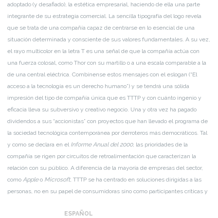
adoptado (y desafiado), la estética empresarial, haciendo de ella una parte
integrante de su estrategia comercial. La sencilla tipografía del logo revela
que se trata de una compañía capaz de centrarse en lo esencial de una
situación determinada y consciente de sus valores fundamentales. A su vez,
el rayo multicolor en la letra T es una señal de que la compañía actúa con
una fuerza colosal, como Thor con su martillo o a una escala comparable a la
de una central eléctrica. Combínense estos mensajes con el eslogan (“El
acceso a la tecnología es un derecho humano”) y se tendrá una sólida
impresión del tipo de compañía única que es TTTP y con cuánto ingenio y
eficacia lleva su subversivo y creativo negocio. Una y otra vez ha pagado
dividendos a sus “accionistas” con proyectos que han llevado el programa de
la sociedad tecnológica contemporánea por derroteros más democráticos. Tal
y como se declara en el
Informe Anual del 2000
, las prioridades de la
compañía se rigen por circuitos de retroalimentación que caracterizan la
relación con su público. A diferencia de la mayoría de empresas del sector,
como
Apple
o
Microsoft
, TTTP se ha centrado en soluciones dirigidas a las
personas, no en su papel de consumidoras sino como participantes críticas y
activas en el desarrollo de la sociedad.
ESPAÑOL