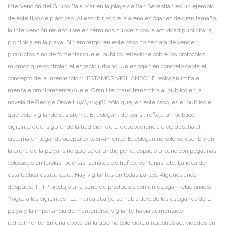
intervención del Grupo Baja Mar en la playa de San Sebastián es un ejemplo
de este tipo de prácticas. Al escribir sobre la arena eslóganes de gran tamaño,
la intervención redescubre en términos subversivos la actividad publicitaria,
prohibida en la playa. Sin embargo, en este caso no se trata de vender
productos sino de fomentar que el público reflexione sobre los protocolos
mismos que controlan el espacio urbano. Un eslogan en concreto capta el
concepto de la intervención: “ESTAMOS VIGILANDO”. El eslogan imita el
mensaje omnipresente que el Gran Hermano transmitía al público en la
novela de George Orwell
1984
(1948), sólo que, en este caso, es el público el
que está vigilando el sistema. El eslogan, de por sí, refleja un público
vigilante que, siguiendo la tradición de la desobediencia civil, desafía al
sistema en lugar de aceptarlo pasivamente. El eslogan no sólo se escribió en
la arena de la playa, sino que se difundió por el espacio urbano con pegatinas
colocadas en farolas, puertas, señales de tráfico, ventanas, etc. La idea de
esta táctica estaba clara: Hay vigilantes en todas partes. Algunos años
después, TTTP produjo una serie de productos con un eslogan relacionado,
“Vigila a los vigilantes”. La marea alta ya se había llevado los eslóganes de la
playa y la importancia de mantenerse vigilante había aumentado
radicalmente. En una época en la que no sólo vigilan nuestras actividades en