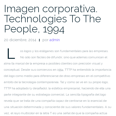
Imagen corporativa.
Technologies To The
People, 1994
20 diciembre, 2014
por
admin
L
os logos y los eslóganes son fundamentales para las empresas.
No sólo son fáciles de difundir, sino que además comunican el
alma (la marca) de la empresa a posibles clientes con precisión visual y
conceptual. Desde sus comienzos en 1994, TTTP ha entendido la importancia
del logo como medio para diferenciarse de otras empresas en el competitivo
ámbito de la tecnología contemporánea. Tal y como se ve en su propio logo,
TTTP ha adoptado (y desafiado), la estética empresarial, haciendo de ella una
parte integrante de su estrategia comercial. La sencilla tipografía del logo
revela que se trata de una compañía capaz de centrarse en lo esencial de
una situación determinada y consciente de sus valores fundamentales. A su
vez, el rayo multicolor en la letra T es una señal de que la compañía actúa