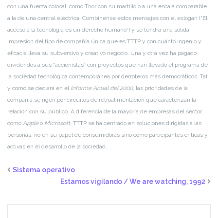
con una fuerza colosal, como Thor con su martillo o a una escala comparable
a la de una central eléctrica. Combínense estos mensajes con el eslogan (“El
acceso a la tecnología es un derecho humano”) y se tendrá una sólida
impresión del tipo de compañía única que es TTTP y con cuánto ingenio y
eficacia lleva su subversivo y creativo negocio. Una y otra vez ha pagado
dividendos a sus “accionistas” con proyectos que han llevado el programa de
la sociedad tecnológica contemporánea por derroteros más democráticos. Tal
y como se declara en el
Informe Anual del 2000
, las prioridades de la
compañía se rigen por circuitos de retroalimentación que caracterizan la
relación con su público. A diferencia de la mayoría de empresas del sector,
como
Apple
o
Microsoft
, TTTP se ha centrado en soluciones dirigidas a las
personas, no en su papel de consumidoras sino como participantes críticas y
activas en el desarrollo de la sociedad.
Sistema operativo
Estamos vigilando / We are watching, 1992