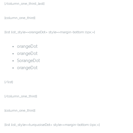
[/column_one_third_last]
[column_one_third]
[list list_style=»orangeDot» style=»margin-bottom:0px;»]
orangeDot
orangeDot
SorangeDot
orangeDot
[/list]
[/column_one_third]
[column_one_third]
[list list_style=»turquoiseDot» style=»margin-bottom:0px;»]