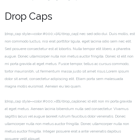
Drop Caps
[drop_cap style=»color:#000;»]A[/drop_cap] nec sed odio dui. Duis mollis, est
non commodo luctus, nisi erat porttitor ligula, eget lacinia odio sem nec elit.
Sed posuere consectetur est at lobortis. Nulla tempor elit libero, a pharetra
augue. Donec ullamcorper nulla non metus auctor fringilla. Donec id elit non
mi porta gravida at eget metus. Fusce tempor, tellus ac cursus commodo,
tortor maurisnibh, ut fermentum massa justo sit amet risus.Lorem ipsum
dolor sit amet, consectetur adipiscing elit. Etiam porta sem malesuada
magna mollis euismod. Aenean eu leo quam.
[drop_cap style=»color:#000;»]B[/drop_cap]onec id elit non mi porta gravida
at eget metus. Aenean lacinia bibendum nulla sed consectetur. Vivamus
sagittis lacus vel augue laoreet rutrum faucibus dolor venenatis. Donec
ullamcorper nulla non metus auctor fringilla. Donec ullamcorper nulla non
metus auctor fringilla. Integer posuere erat a ante venenatis dapibus
posuere velit aliquet.