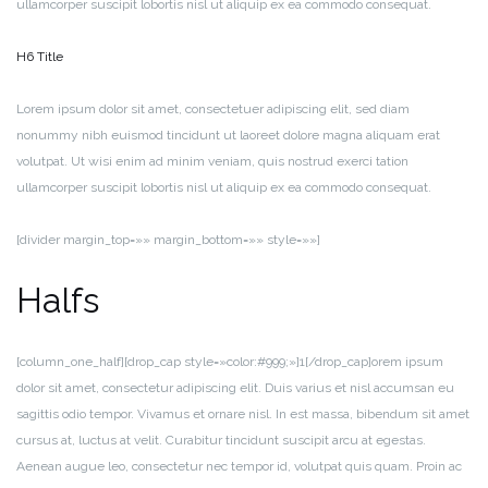
ullamcorper suscipit lobortis nisl ut aliquip ex ea commodo consequat.
H6 Title
Lorem ipsum dolor sit amet, consectetuer adipiscing elit, sed diam
nonummy nibh euismod tincidunt ut laoreet dolore magna aliquam erat
volutpat. Ut wisi enim ad minim veniam, quis nostrud exerci tation
ullamcorper suscipit lobortis nisl ut aliquip ex ea commodo consequat.
[divider margin_top=»» margin_bottom=»» style=»»]
Halfs
[column_one_half][drop_cap style=»color:#999;»]1[/drop_cap]orem ipsum
dolor sit amet, consectetur adipiscing elit. Duis varius et nisl accumsan eu
sagittis odio tempor. Vivamus et ornare nisl. In est massa, bibendum sit amet
cursus at, luctus at velit. Curabitur tincidunt suscipit arcu at egestas.
Aenean augue leo, consectetur nec tempor id, volutpat quis quam. Proin ac