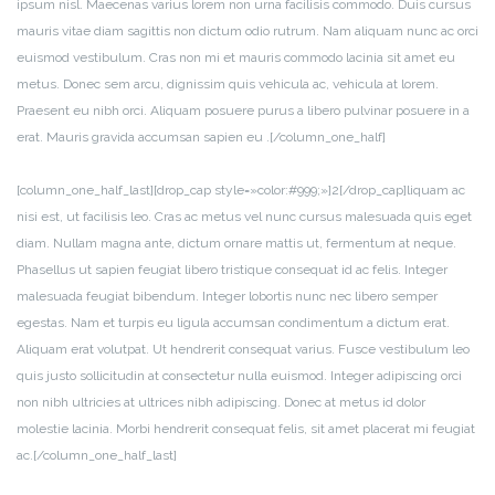
ipsum nisl. Maecenas varius lorem non urna facilisis commodo. Duis cursus
mauris vitae diam sagittis non dictum odio rutrum. Nam aliquam nunc ac orci
euismod vestibulum. Cras non mi et mauris commodo lacinia sit amet eu
metus. Donec sem arcu, dignissim quis vehicula ac, vehicula at lorem.
Praesent eu nibh orci. Aliquam posuere purus a libero pulvinar posuere in a
erat. Mauris gravida accumsan sapien eu .[/column_one_half]
[column_one_half_last][drop_cap style=»color:#999;»]2[/drop_cap]liquam ac
nisi est, ut facilisis leo. Cras ac metus vel nunc cursus malesuada quis eget
diam. Nullam magna ante, dictum ornare mattis ut, fermentum at neque.
Phasellus ut sapien feugiat libero tristique consequat id ac felis. Integer
malesuada feugiat bibendum. Integer lobortis nunc nec libero semper
egestas. Nam et turpis eu ligula accumsan condimentum a dictum erat.
Aliquam erat volutpat. Ut hendrerit consequat varius. Fusce vestibulum leo
quis justo sollicitudin at consectetur nulla euismod. Integer adipiscing orci
non nibh ultricies at ultrices nibh adipiscing. Donec at metus id dolor
molestie lacinia. Morbi hendrerit consequat felis, sit amet placerat mi feugiat
ac.[/column_one_half_last]