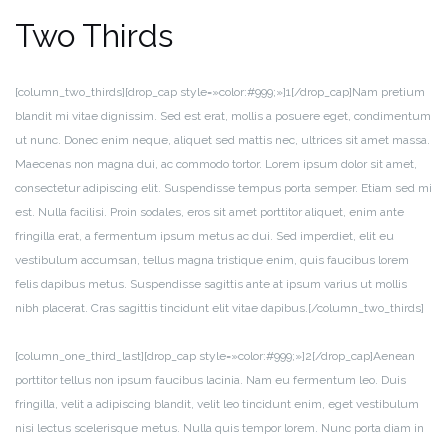
Two Thirds
[column_two_thirds][drop_cap style=»color:#999;»]1[/drop_cap]Nam pretium
blandit mi vitae dignissim. Sed est erat, mollis a posuere eget, condimentum
ut nunc. Donec enim neque, aliquet sed mattis nec, ultrices sit amet massa.
Maecenas non magna dui, ac commodo tortor. Lorem ipsum dolor sit amet,
consectetur adipiscing elit. Suspendisse tempus porta semper. Etiam sed mi
est. Nulla facilisi. Proin sodales, eros sit amet porttitor aliquet, enim ante
fringilla erat, a fermentum ipsum metus ac dui. Sed imperdiet, elit eu
vestibulum accumsan, tellus magna tristique enim, quis faucibus lorem
felis dapibus metus. Suspendisse sagittis ante at ipsum varius ut mollis
nibh placerat. Cras sagittis tincidunt elit vitae dapibus.[/column_two_thirds]
[column_one_third_last][drop_cap style=»color:#999;»]2[/drop_cap]Aenean
porttitor tellus non ipsum faucibus lacinia. Nam eu fermentum leo. Duis
fringilla, velit a adipiscing blandit, velit leo tincidunt enim, eget vestibulum
nisi lectus scelerisque metus. Nulla quis tempor lorem. Nunc porta diam in