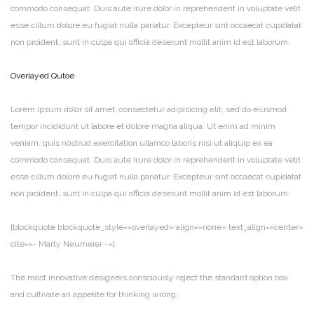
commodo consequat. Duis aute irure dolor in reprehenderit in voluptate velit
esse cillum dolore eu fugiat nulla pariatur. Excepteur sint occaecat cupidatat
non proident, sunt in culpa qui officia deserunt mollit anim id est laborum.
Overlayed Qutoe
Lorem ipsum dolor sit amet, consectetur adipisicing elit, sed do eiusmod
tempor incididunt ut labore et dolore magna aliqua. Ut enim ad minim
veniam, quis nostrud exercitation ullamco laboris nisi ut aliquip ex ea
commodo consequat. Duis aute irure dolor in reprehenderit in voluptate velit
esse cillum dolore eu fugiat nulla pariatur. Excepteur sint occaecat cupidatat
non proident, sunt in culpa qui officia deserunt mollit anim id est laborum.
[blockquote blockquote_style=»overlayed» align=»none» text_align=»center»
cite=»- Marty Neumeier -«]
The most innovative designers consciously reject the standard option box
and cultivate an appetite for thinking wrong.