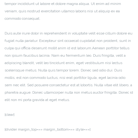
tempor incididunt ut labore et dolore magna aliqua. Ut enim ad minim
veniam, quis nostrud exercitation ullamco laboris nisi ut aliquip ex ea
commodo consequat.
Duis aute irure dolor in reprehenderit in voluptate velit esse cillum dolore eu
fugiat nulla pariatur. Excepteur sint occaecat cupidatat non proident, sunt in
culpa qui officia deserunt mollit anim id est laborum.Aenean porttitor tellus
non ipsum faucibus lacinia. Nam eu fermentum leo. Duis fringilla, velit a
adipiscing blandit, velit leo tincidunt enim, eget vestibulum nisi lectus
scelerisque metus. Nulla quis tempor lorem. Donec sed odio dui. Duis
mollis, est non commodo luctus, nisi erat porttitor ligula, eget lacinia odio
sem nec elit. Sed posuere consectetur est at lobortis. Nulla vitae elit libero, a
pharetra augue. Donec ullamcorper nulla non metus auctor fringilla. Donec id
elit non mi porta gravida at eget metus.
[clear]
[divider margin_top=»» margin_bottom=»» style=»»]