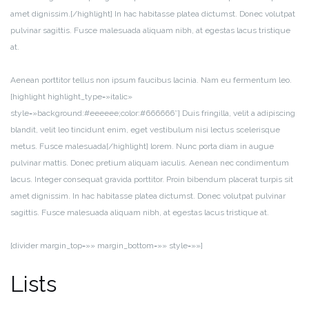
amet dignissim.[/highlight] In hac habitasse platea dictumst. Donec volutpat
pulvinar sagittis. Fusce malesuada aliquam nibh, at egestas lacus tristique
at.
Aenean porttitor tellus non ipsum faucibus lacinia. Nam eu fermentum leo.
[highlight highlight_type=»italic»
style=»background:#eeeeee;color:#666666″] Duis fringilla, velit a adipiscing
blandit, velit leo tincidunt enim, eget vestibulum nisi lectus scelerisque
metus. Fusce malesuada[/highlight] lorem. Nunc porta diam in augue
pulvinar mattis. Donec pretium aliquam iaculis. Aenean nec condimentum
lacus. Integer consequat gravida porttitor. Proin bibendum placerat turpis sit
amet dignissim. In hac habitasse platea dictumst. Donec volutpat pulvinar
sagittis. Fusce malesuada aliquam nibh, at egestas lacus tristique at.
[divider margin_top=»» margin_bottom=»» style=»»]
Lists