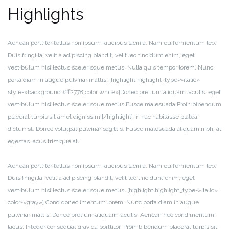
Highlights
Aenean porttitor tellus non ipsum faucibus lacinia. Nam eu fermentum leo.
Duis fringilla, velit a adipiscing blandit, velit leo tincidunt enim, eget
vestibulum nisi lectus scelerisque metus. Nulla quis tempor lorem. Nunc
porta diam in augue pulvinar mattis. [highlight highlight_type=»italic»
style=»background:#ff2778;color:white»]Donec pretium aliquam iaculis. eget
vestibulum nisi lectus scelerisque metus.Fusce malesuada Proin bibendum
placerat turpis sit amet dignissim.[/highlight] In hac habitasse platea
dictumst. Donec volutpat pulvinar sagittis. Fusce malesuada aliquam nibh, at
egestas lacus tristique at.
Aenean porttitor tellus non ipsum faucibus lacinia. Nam eu fermentum leo.
Duis fringilla, velit a adipiscing blandit, velit leo tincidunt enim, eget
vestibulum nisi lectus scelerisque metus. [highlight highlight_type=»italic»
color=»gray»] Cond donec imentum lorem. Nunc porta diam in augue
pulvinar mattis. Donec pretium aliquam iaculis. Aenean nec condimentum
lacus. Integer consequat gravida porttitor. Proin bibendum placerat turpis sit