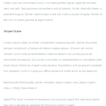
mollis, est non commodo luctus, nisi erat porttitor ligula, eget lacinia odio
sem nec elit. Sed posuere consectetur est at lobortis. Nulla vitae elit libero, a
pharetra augue. Donec ullamcorper nulla non metus auctor fringilla. Donec id
elit non mi porta gravida at eget metus.
Striped Qutoe
Lorem ipsum dolor sit amet, consectetur adipisicing elit, sed do eiusmod
tempor incididunt ut labore et dolore magna aliqua. Ut enim ad minim
veniam, quis nostrud exercitation ullamco laboris nisi ut aliquip ex ea
commodo consequat. Duis aute irure dolor in reprehenderit in voluptate velit
esse cillum dolore eu fugiat nulla pariatur. Excepteur sint occaecat cupidatat
non proident, sunt in culpa qui officia deserunt mollit anim id est laborum.
[blockquote blockquote_style=»striped» align=»right» text_align=»right»
cite=»- Marty Neumeier»]
[span]The most innovative designers consciously reject the standard option
box and cultivate an appetite for thinking wrong.[/span]