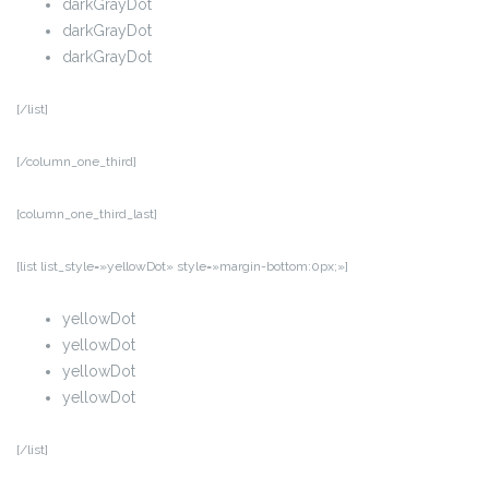
darkGrayDot
darkGrayDot
darkGrayDot
[/list]
[/column_one_third]
[column_one_third_last]
[list list_style=»yellowDot» style=»margin-bottom:0px;»]
yellowDot
yellowDot
yellowDot
yellowDot
[/list]