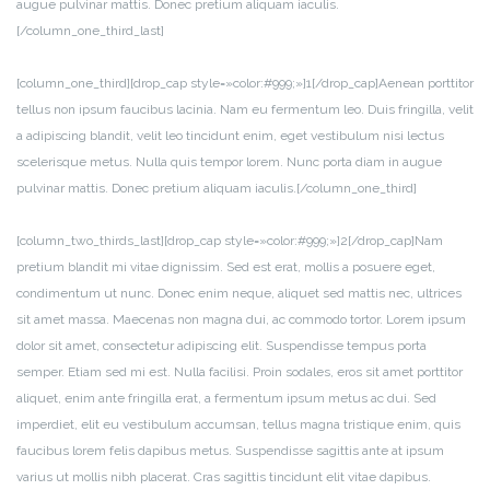
augue pulvinar mattis. Donec pretium aliquam iaculis.
[/column_one_third_last]
[column_one_third][drop_cap style=»color:#999;»]1[/drop_cap]Aenean porttitor
tellus non ipsum faucibus lacinia. Nam eu fermentum leo. Duis fringilla, velit
a adipiscing blandit, velit leo tincidunt enim, eget vestibulum nisi lectus
scelerisque metus. Nulla quis tempor lorem. Nunc porta diam in augue
pulvinar mattis. Donec pretium aliquam iaculis.[/column_one_third]
[column_two_thirds_last][drop_cap style=»color:#999;»]2[/drop_cap]Nam
pretium blandit mi vitae dignissim. Sed est erat, mollis a posuere eget,
condimentum ut nunc. Donec enim neque, aliquet sed mattis nec, ultrices
sit amet massa. Maecenas non magna dui, ac commodo tortor. Lorem ipsum
dolor sit amet, consectetur adipiscing elit. Suspendisse tempus porta
semper. Etiam sed mi est. Nulla facilisi. Proin sodales, eros sit amet porttitor
aliquet, enim ante fringilla erat, a fermentum ipsum metus ac dui. Sed
imperdiet, elit eu vestibulum accumsan, tellus magna tristique enim, quis
faucibus lorem felis dapibus metus. Suspendisse sagittis ante at ipsum
varius ut mollis nibh placerat. Cras sagittis tincidunt elit vitae dapibus.