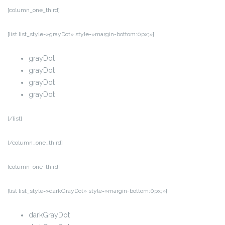
[column_one_third]
[list list_style=»grayDot» style=»margin-bottom:0px;»]
grayDot
grayDot
grayDot
grayDot
[/list]
[/column_one_third]
[column_one_third]
[list list_style=»darkGrayDot» style=»margin-bottom:0px;»]
darkGrayDot