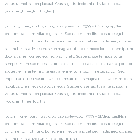
varius ut mollis nibh placerat. Cras sagittis tincidunt elit vitae dapibus.
[/column_three_fourths_last]
[column_three_fourths][drop_cap style=»color:#999;»]1[/drop_cap]Nam
pretium blandit mi vitae dignissim. Sed est erat, mollis a posuere eget,
condimentum ut nunc. Donec enim neque, aliquet sed mattis nec, ultrices
sit amet massa. Maecenas non magna dui, ac commodo tortor. Lorem ipsum
dolor sit amet, consectetur adipiscing elit. Suspendisse tempus porta
semper. Etiam sed mi est. Nulla facilisi. Proin sodales, eros sit amet porttitor
aliquet, enim ante fringilla erat, a fermentum ipsum metus ac dui. Sed
imperdiet, elit eu vestibulum accumsan, tellus magna tristique enim, quis
faucibus lorem felis dapibus metus. Suspendisse sagittis ante at ipsum
varius ut mollis nibh placerat. Cras sagittis tincidunt elit vitae dapibus.
[/column_three_fourths]
[column_one_fourth_last][drop_cap style=»color:#999;»]2[/drop_cap]Nam
pretium blandit mi vitae dignissim. Sed est erat, mollis a posuere eget,
condimentum ut nunc. Donec enim neque, aliquet sed mattis nec, ultrices
sit amet massa .[/column_one_fourth_last]