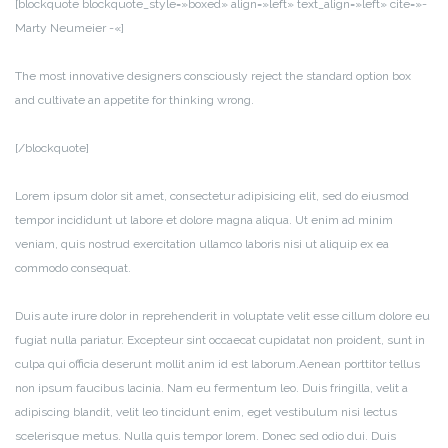
[blockquote blockquote_style=»boxed» align=»left» text_align=»left» cite=»-
Marty Neumeier -«]
The most innovative designers consciously reject the standard option box
and cultivate an appetite for thinking wrong.
[/blockquote]
Lorem ipsum dolor sit amet, consectetur adipisicing elit, sed do eiusmod
tempor incididunt ut labore et dolore magna aliqua. Ut enim ad minim
veniam, quis nostrud exercitation ullamco laboris nisi ut aliquip ex ea
commodo consequat.
Duis aute irure dolor in reprehenderit in voluptate velit esse cillum dolore eu
fugiat nulla pariatur. Excepteur sint occaecat cupidatat non proident, sunt in
culpa qui officia deserunt mollit anim id est laborum.Aenean porttitor tellus
non ipsum faucibus lacinia. Nam eu fermentum leo. Duis fringilla, velit a
adipiscing blandit, velit leo tincidunt enim, eget vestibulum nisi lectus
scelerisque metus. Nulla quis tempor lorem. Donec sed odio dui. Duis