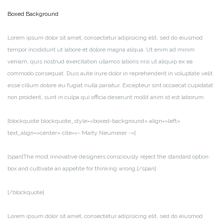
Boxed Background
Lorem ipsum dolor sit amet, consectetur adipisicing elit, sed do eiusmod
tempor incididunt ut labore et dolore magna aliqua. Ut enim ad minim
veniam, quis nostrud exercitation ullamco laboris nisi ut aliquip ex ea
commodo consequat. Duis aute irure dolor in reprehenderit in voluptate velit
esse cillum dolore eu fugiat nulla pariatur. Excepteur sint occaecat cupidatat
non proident, sunt in culpa qui officia deserunt mollit anim id est laborum.
[blockquote blockquote_style=»boxed-background» align=»left»
text_align=»center» cite=»- Marty Neumeier -«]
[span]The most innovative designers consciously reject the standard option
box and cultivate an appetite for thinking wrong.[/span]
[/blockquote]
Lorem ipsum dolor sit amet, consectetur adipisicing elit, sed do eiusmod