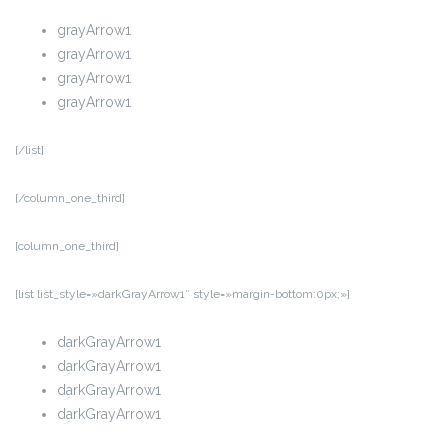
grayArrow1
grayArrow1
grayArrow1
grayArrow1
[/list]
[/column_one_third]
[column_one_third]
[list list_style=»darkGrayArrow1″ style=»margin-bottom:0px;»]
darkGrayArrow1
darkGrayArrow1
darkGrayArrow1
darkGrayArrow1