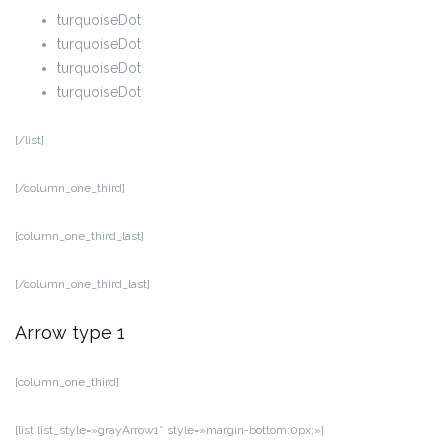
turquoiseDot
turquoiseDot
turquoiseDot
turquoiseDot
[/list]
[/column_one_third]
[column_one_third_last]
[/column_one_third_last]
Arrow type 1
[column_one_third]
[list list_style=»grayArrow1″ style=»margin-bottom:0px;»]