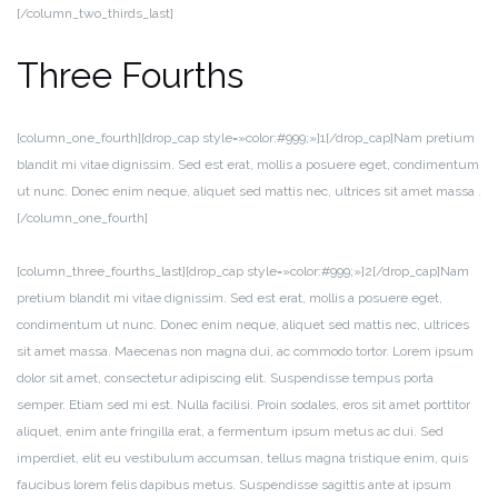
[/column_two_thirds_last]
Three Fourths
[column_one_fourth][drop_cap style=»color:#999;»]1[/drop_cap]Nam pretium
blandit mi vitae dignissim. Sed est erat, mollis a posuere eget, condimentum
ut nunc. Donec enim neque, aliquet sed mattis nec, ultrices sit amet massa .
[/column_one_fourth]
[column_three_fourths_last][drop_cap style=»color:#999;»]2[/drop_cap]Nam
pretium blandit mi vitae dignissim. Sed est erat, mollis a posuere eget,
condimentum ut nunc. Donec enim neque, aliquet sed mattis nec, ultrices
sit amet massa. Maecenas non magna dui, ac commodo tortor. Lorem ipsum
dolor sit amet, consectetur adipiscing elit. Suspendisse tempus porta
semper. Etiam sed mi est. Nulla facilisi. Proin sodales, eros sit amet porttitor
aliquet, enim ante fringilla erat, a fermentum ipsum metus ac dui. Sed
imperdiet, elit eu vestibulum accumsan, tellus magna tristique enim, quis
faucibus lorem felis dapibus metus. Suspendisse sagittis ante at ipsum