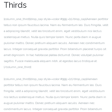
Thirds
[column_one_third][drop_cap style=»color:#999;»]1[/drop_cap]Aenean porttitor
tellus non ipsum faucibus lacinia. Nam eu fermentum leo. Duis fringilla, velit
a adipiscing blandit, velit leo tincidunt enim, eget vestibulum nisi lectus
scelerisque metus. Nulla quis tempor lorem. Nunc porta diam in augue
pulvinar mattis. Donec pretium aliquam iaculis. Aenean nec condimentum
lacus. Integer consequat gravida porttitor. Proin bibendum placerat turpis sit
amet dignissim. In hac habitasse platea dictumst. Donec volutpat pulvinar
sagittis. Fusce malesuada aliquam nibh, at egestas lacus tristique at.
[/column_one_third]
[column_one_third][drop_cap style=»color:#999;»]2[/drop_cap]Aenean
porttitor tellus non ipsum faucibus lacinia. Nam eu fermentum leo. Duis
fringilla, velit a adipiscing blandit, velit leo tincidunt enim, eget vestibulum
nisi lectus scelerisque metus. Nulla quis tempor lorem. Nunc porta diam in
augue pulvinar mattis. Donec pretium aliquam iaculis. Aenean nec
condimentum lacus. Integer consequat gravida porttitor. Proin bibendum