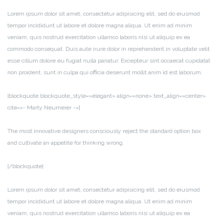
Lorem ipsum dolor sit amet, consectetur adipisicing elit, sed do eiusmod
tempor incididunt ut labore et dolore magna aliqua. Ut enim ad minim
veniam, quis nostrud exercitation ullamco laboris nisi ut aliquip ex ea
commodo consequat. Duis aute irure dolor in reprehenderit in voluptate velit
esse cillum dolore eu fugiat nulla pariatur. Excepteur sint occaecat cupidatat
non proident, sunt in culpa qui officia deserunt mollit anim id est laborum.
[blockquote blockquote_style=»elegant» align=»none» text_align=»center»
cite=»- Marty Neumeier -«]
The most innovative designers consciously reject the standard option box
and cultivate an appetite for thinking wrong.
[/blockquote]
Lorem ipsum dolor sit amet, consectetur adipisicing elit, sed do eiusmod
tempor incididunt ut labore et dolore magna aliqua. Ut enim ad minim
veniam, quis nostrud exercitation ullamco laboris nisi ut aliquip ex ea