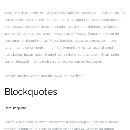
[drop_cap style=»color:#000;»]C[/drop_cap] nec sed odio dui. Duis mollis, est
non commodo luctus, nisi erat porttitor ligula, eget lacinia odio sem nec elit.
Sed posuere consectetur est at lobortis. Nulla vitae elit libero, a pharetra
augue. Donec tellus nulla non metus auctor fringilla. Donec id elit non mi
porta gravida at eget metus. Fusce dapibus, tellus ac cursus commodo,
tortor mauris condimentum nibh, ut fermentum massa justo sit amet
risus.Lorem ipsum dolor sit amet, consectetur adipiscing elit. Etiam porta
sem malesuada magna mollis euismod. Aenean eu leo quam.
[divider margin_top=»» margin_bottom=»» style=»»]
Blockquotes
Default quote
Lorem ipsum dolor sit amet, consectetur adipisicing elit, sed do eiusmod
tempor incididunt ut labore et dolore magna aliqua. Ut enim ad minim