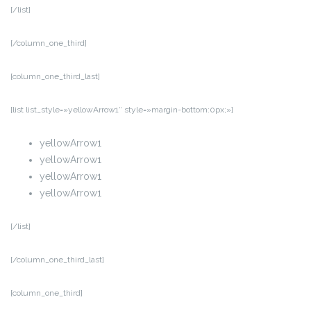
[/list]
[/column_one_third]
[column_one_third_last]
[list list_style=»yellowArrow1″ style=»margin-bottom:0px;»]
yellowArrow1
yellowArrow1
yellowArrow1
yellowArrow1
[/list]
[/column_one_third_last]
[column_one_third]