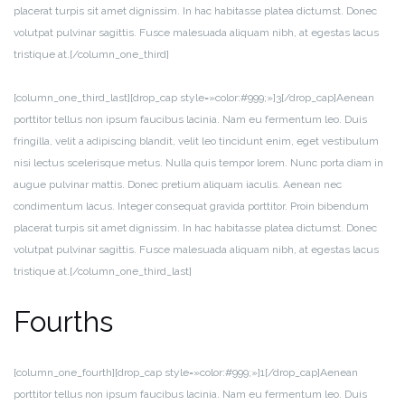
placerat turpis sit amet dignissim. In hac habitasse platea dictumst. Donec
volutpat pulvinar sagittis. Fusce malesuada aliquam nibh, at egestas lacus
tristique at.[/column_one_third]
[column_one_third_last][drop_cap style=»color:#999;»]3[/drop_cap]Aenean
porttitor tellus non ipsum faucibus lacinia. Nam eu fermentum leo. Duis
fringilla, velit a adipiscing blandit, velit leo tincidunt enim, eget vestibulum
nisi lectus scelerisque metus. Nulla quis tempor lorem. Nunc porta diam in
augue pulvinar mattis. Donec pretium aliquam iaculis. Aenean nec
condimentum lacus. Integer consequat gravida porttitor. Proin bibendum
placerat turpis sit amet dignissim. In hac habitasse platea dictumst. Donec
volutpat pulvinar sagittis. Fusce malesuada aliquam nibh, at egestas lacus
tristique at.[/column_one_third_last]
Fourths
[column_one_fourth][drop_cap style=»color:#999;»]1[/drop_cap]Aenean
porttitor tellus non ipsum faucibus lacinia. Nam eu fermentum leo. Duis