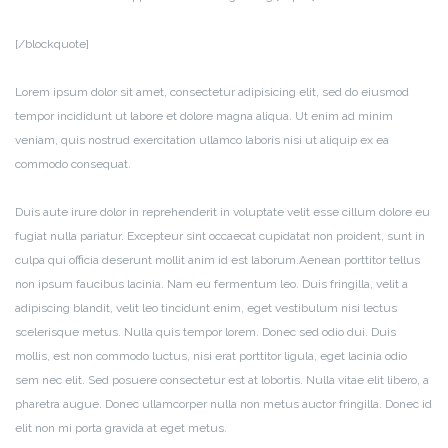
[/blockquote]
Lorem ipsum dolor sit amet, consectetur adipisicing elit, sed do eiusmod
tempor incididunt ut labore et dolore magna aliqua. Ut enim ad minim
veniam, quis nostrud exercitation ullamco laboris nisi ut aliquip ex ea
commodo consequat.
Duis aute irure dolor in reprehenderit in voluptate velit esse cillum dolore eu
fugiat nulla pariatur. Excepteur sint occaecat cupidatat non proident, sunt in
culpa qui officia deserunt mollit anim id est laborum.Aenean porttitor tellus
non ipsum faucibus lacinia. Nam eu fermentum leo. Duis fringilla, velit a
adipiscing blandit, velit leo tincidunt enim, eget vestibulum nisi lectus
scelerisque metus. Nulla quis tempor lorem. Donec sed odio dui. Duis
mollis, est non commodo luctus, nisi erat porttitor ligula, eget lacinia odio
sem nec elit. Sed posuere consectetur est at lobortis. Nulla vitae elit libero, a
pharetra augue. Donec ullamcorper nulla non metus auctor fringilla. Donec id
elit non mi porta gravida at eget metus.