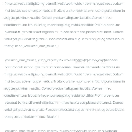
fringilla, velit a adipiscing blandit, velit leo tincidunt enim, eget vestibulum
nisi lectus scelerisque metus. Nulla quis tempor lorem. Nunc porta diam in
augue pulvinar mattis. Donec pretium aliquam iaculis. Aenean nec
condimentum lacus. Integer consequat gravida porttitor. Proin bibendum
placerat turpis sit amet dignissim. In hac habitasse platea dictumst. Donec
volutpat pulvinar sagittis. Fusce malesuada aliquam nibh, at egestas lacus
tristique at.[/column_one_fourth]
[column_one_fourth][drop_cap style=»color:#999;»]2[/drop_cap]Aenean
porttitor tellus non ipsum faucibus lacinia. Nam eu fermentum leo. Duis
fringilla, velit a adipiscing blandit, velit leo tincidunt enim, eget vestibulum
nisi lectus scelerisque metus. Nulla quis tempor lorem. Nunc porta diam in
augue pulvinar mattis. Donec pretium aliquam iaculis. Aenean nec
condimentum lacus. Integer consequat gravida porttitor. Proin bibendum
placerat turpis sit amet dignissim. In hac habitasse platea dictumst. Donec
volutpat pulvinar sagittis. Fusce malesuada aliquam nibh, at egestas lacus
tristique at.[/column_one_fourth]
[column_one_fourth][drop_cap style=»color:#999;»]3[/drop_cap]Aenean