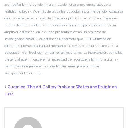
acompañar la intervención, «la simulación crea emociones
a las que la
realidad no llega». Además de las vallas publicitarias, la
intervención constaba
de una serie de terminales de ordenador públicos
colocados en diferentes
puntos de Hull, donde los ciudadanos
podían participar, contestando a un
amplio cuestionario, en lo que
se presentaba como un proyecto de
investigación social. El cuestionario,
un formato que TTTP utilizaba en
diferentes proyectos en
aquel momento, se centraba en el racismo y en la
percepción de «los
otros», en particular, los gitanos. La intervención, como tal,
pretendía
hacer hincapié en la necesidad de reconocer a la minoría gitana
y
permitirles integrarse en la sociedad sin tener que abandonar
su
especificidad cultural.
Guernica. The Art Gallery Problem: Watch and Enlighten,
2014