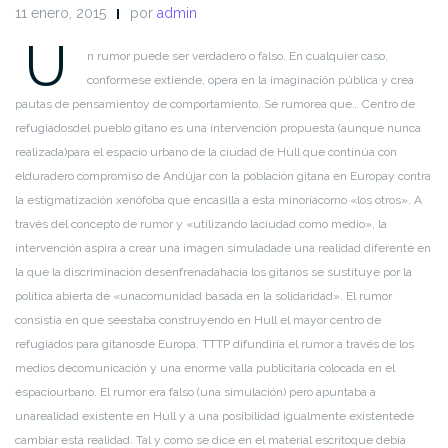
11 enero, 2015
por
admin
U
n rumor puede ser verdadero o falso. En cualquier caso,
conforme
se extiende, opera en la imaginación pública y crea
pautas de pensamiento
y de comportamiento. Se rumorea que… Centro de
refugiados
del pueblo gitano es una intervención propuesta (aunque nunca
realizada)
para el espacio urbano de la ciudad de Hull que continúa con
el
duradero compromiso de Andújar con la población gitana en Europa
y contra
la estigmatización xenófoba que encasilla a esta minoría
como «los otros». A
través del concepto de rumor y «utilizando la
ciudad como medio», la
intervención aspira a crear una imagen simulada
de una realidad diferente en
la que la discriminación desenfrenada
hacia los gitanos se sustituye por la
política abierta de «una
comunidad basada en la solidaridad». El rumor
consistía en que se
estaba construyendo en Hull el mayor centro de
refugiados para gitanos
de Europa. TTTP difundiría el rumor a través de los
medios de
comunicación y una enorme valla publicitaria colocada en el
espacio
urbano. El rumor era falso (una simulación) pero apuntaba a
una
realidad existente en Hull y a una posibilidad igualmente existente
de
cambiar esta realidad. Tal y como se dice en el material escrito
que debía