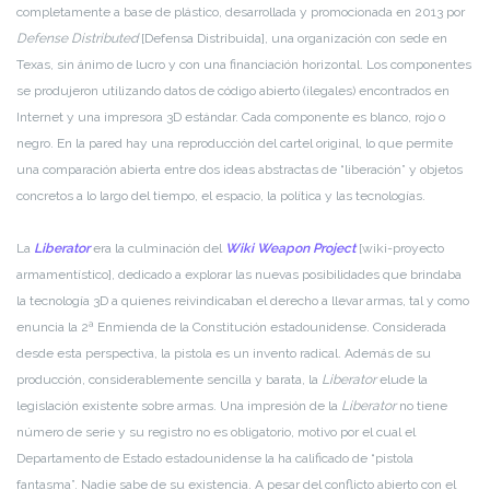
completamente a base de plástico, desarrollada y promocionada en 2013 por
Defense Distributed
[Defensa Distribuida], una organización con sede en
Texas, sin ánimo de lucro y con una financiación horizontal. Los componentes
se produjeron utilizando datos de código abierto (ilegales) encontrados en
Internet y una impresora 3D estándar. Cada componente es blanco, rojo o
negro. En la pared hay una reproducción del cartel original, lo que permite
una comparación abierta entre dos ideas abstractas de “liberación” y objetos
concretos a lo largo del tiempo, el espacio, la política y las tecnologías.
La
Liberator
era la culminación del
Wiki Weapon Project
[wiki-proyecto
armamentístico], dedicado a explorar las nuevas posibilidades que brindaba
la tecnología 3D a quienes reivindicaban el derecho a llevar armas, tal y como
enuncia la 2ª Enmienda de la Constitución estadounidense. Considerada
desde esta perspectiva, la pistola es un invento radical. Además de su
producción, considerablemente sencilla y barata, la
Liberator
elude la
legislación existente sobre armas. Una impresión de la
Liberator
no tiene
número de serie y su registro no es obligatorio, motivo por el cual el
Departamento de Estado estadounidense la ha calificado de “pistola
fantasma”. Nadie sabe de su existencia. A pesar del conflicto abierto con el