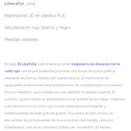
Liberator
, 2014
Impresiones 3D en plástico PLA
180 piezas en rojo, blanco y negro
Medidas variables
En 1919,
El Lissitzky
creó el famoso cartel
Golpead a los blancos con la
cuña roja
, con el que pretendía promover una forma de acción política
utilizando las formas básicas del suprematismo, el movimiento de
vanguardia revolucionario al que pertenecía. En contraposición a su mentor,
Kazimir Malévich, que luchaba por una realidad inmaterial superior, El
Lissitzky quería aplicar el suprematismo a la realidad de las calles.
Golpead
a los blancos con la cuña roja
es una materialización tangible y
contemporánea de este grito de guerra. Expuestos en dos vitrinas se
encuentran los componentes de nueve pistolas del modelo
Liberator
[Libertadora], una de las primeras pistolas de “impresión” 3D hechas