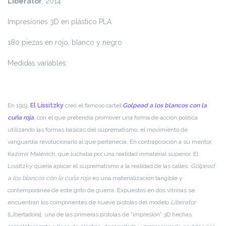
Liberator
, 2014
Impresiones 3D en plástico PLA
180 piezas en rojo, blanco y negro
Medidas variables
En 1919,
El Lissitzky
creó el famoso cartel
Golpead a los blancos con la
cuña roja
, con el que pretendía promover una forma de acción política
utilizando las formas básicas del suprematismo, el movimiento de
vanguardia revolucionario al que pertenecía. En contraposición a su mentor,
Kazimir Malévich, que luchaba por una realidad inmaterial superior, El
Lissitzky quería aplicar el suprematismo a la realidad de las calles.
Golpead
a los blancos con la cuña roja
es una materialización tangible y
contemporánea de este grito de guerra. Expuestos en dos vitrinas se
encuentran los componentes de nueve pistolas del modelo
Liberator
[Libertadora], una de las primeras pistolas de “impresión” 3D hechas