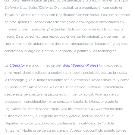
completamente a base de plástico, desarrollada y promocionada en 2013 por
Defense Distributed
[Defensa Distribuida], una organización con sede en
Texas, sin ánimo de lucro y con una financiación horizontal. Los componentes
se produjeron utilizando datos de código abierto (ilegales) encontrados en
Internet y una impresora 3D estándar. Cada componente es blanco, rojo o
negro. En la pared hay una reproducción del cartel original, lo que permite
una comparación abierta entre dos ideas abstractas de “liberación” y objetos
concretos a lo largo del tiempo, el espacio, la política y las tecnologías.
La
Liberator
era la culminación del
Wiki Weapon Project
[wiki-proyecto
armamentístico], dedicado a explorar las nuevas posibilidades que brindaba
la tecnología 3D a quienes reivindicaban el derecho a llevar armas, tal y como
enuncia la 2ª Enmienda de la Constitución estadounidense. Considerada
desde esta perspectiva, la pistola es un invento radical. Además de su
producción, considerablemente sencilla y barata, la
Liberator
elude la
legislación existente sobre armas. Una impresión de la
Liberator
no tiene
número de serie y su registro no es obligatorio, motivo por el cual el
Departamento de Estado estadounidense la ha calificado de “pistola
fantasma”. Nadie sabe de su existencia. A pesar del conflicto abierto con el