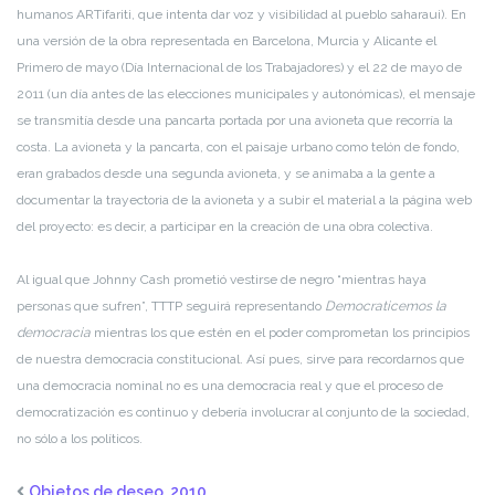
humanos ARTifariti, que intenta dar voz y visibilidad al pueblo saharaui). En
una versión de la obra representada en Barcelona, Murcia y Alicante el
Primero de mayo (Día Internacional de los Trabajadores) y el 22 de mayo de
2011 (un día antes de las elecciones municipales y autonómicas), el mensaje
se transmitía desde una pancarta portada por una avioneta que recorría la
costa. La avioneta y la pancarta, con el paisaje urbano como telón de fondo,
eran grabados desde una segunda avioneta, y se animaba a la gente a
documentar la trayectoria de la avioneta y a subir el material a la página web
del proyecto: es decir, a participar en la creación de una obra colectiva.
Al igual que Johnny Cash prometió vestirse de negro “mientras haya
personas que sufren”, TTTP seguirá representando
Democraticemos la
democracia
mientras los que estén en el poder comprometan los principios
de nuestra democracia constitucional. Así pues, sirve para recordarnos que
una democracia nominal no es una democracia real y que el proceso de
democratización es continuo y debería involucrar al conjunto de la sociedad,
no sólo a los políticos.
Objetos de deseo, 2010